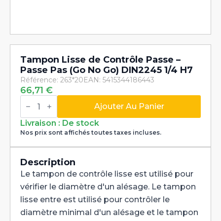
Tampon Lisse de Contrôle Passe –
Passe Pas (Go No Go) DIN2245 1/4 H7
Référence: 263*20
EAN: 5415344186443
66,71
€
quantité
de
Ajouter Au Panier
Tampon
Lisse
Livraison : De stock
de
Nos prix sont affichés toutes taxes incluses.
Contrôle
Passe
-
Passe
Description
Pas
Le tampon de contrôle lisse est utilisé pour
(Go
No
vérifier le diamètre d'un alésage. Le tampon
Go)
lisse entre est utilisé pour contrôler le
DIN2245
1/4
diamètre minimal d'un alésage et le tampon
H7