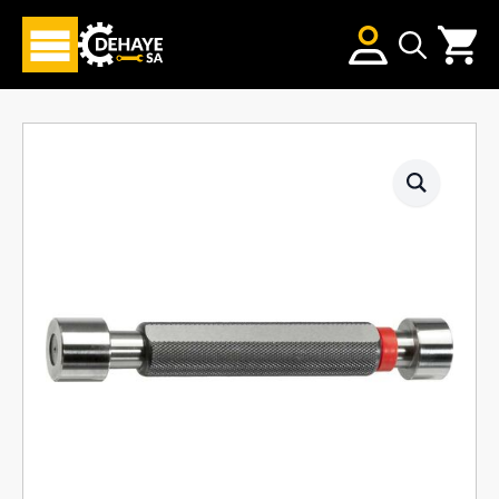
Search
for: