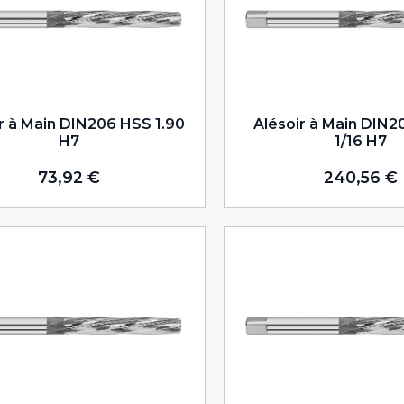
r à Main DIN206 HSS 1.90
Alésoir à Main DIN2
H7
1/16 H7
73,92
€
240,56
€