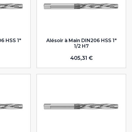
06 HSS 1″
Alésoir à Main DIN206 HSS 1″
1/2 H7
405,31
€