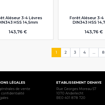
êt Aléseur 3-4 Lèvres
Forêt Aléseur 3-4
DIN343 HSS 14,5mm
DIN343 HSS 14
143,76
€
143,76
€
1
2
3
4
…
8
IONS LÉGALES
ETABLISSEMENT DEHAYE
générales de vente
Rue Georges Moreau 57
 confidentialité
1070 Anderlecht
gales
BE0 401 878 720