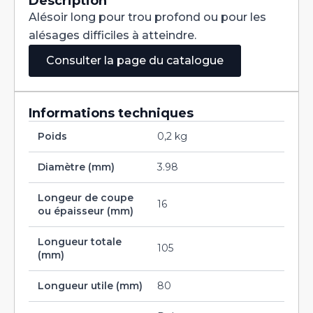
Description
Cylindrique
Alésoir long pour trou profond ou pour les
Carbure
3.98
alésages difficiles à atteindre.
Consulter la page du catalogue
Informations techniques
Poids
0,2 kg
Diamètre (mm)
3.98
Longeur de coupe
16
ou épaisseur (mm)
Longueur totale
105
(mm)
Longueur utile (mm)
80