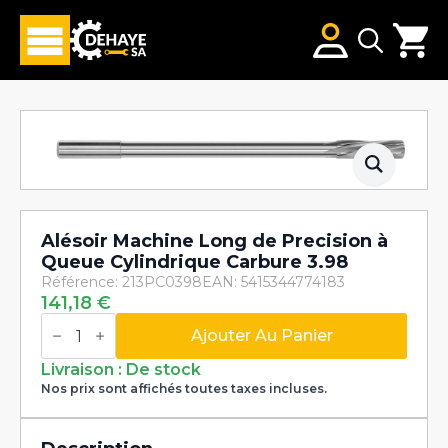
Search
for:
Alésoir Machine Long de Precision à
Queue Cylindrique Carbure 3.98
Référence: 213PC0398
EAN: 5415344774183
141,18
€
quantité
de
Ajouter Au Panier
Alésoir
Machine
Livraison : De stock
Long
Nos prix sont affichés toutes taxes incluses.
de
Precision
à
Queue