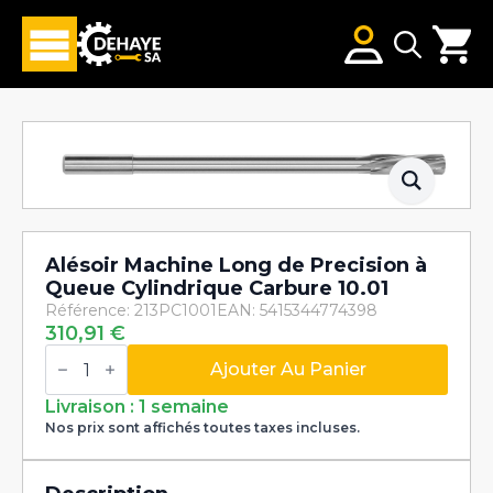
Search
for:
Alésoir Machine Long de Precision à
Queue Cylindrique Carbure 10.01
Référence: 213PC1001
EAN: 5415344774398
310,91
€
quantité
de
Ajouter Au Panier
Alésoir
Machine
Livraison : 1 semaine
Long
Nos prix sont affichés toutes taxes incluses.
de
Precision
à
Queue