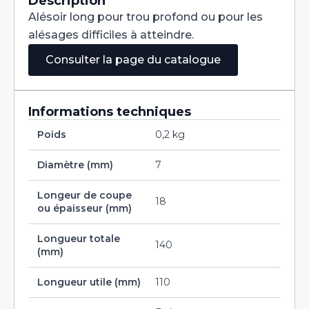
Description
7
Alésoir long pour trou profond ou pour les
H7
alésages difficiles à atteindre.
Consulter la page du catalogue
Informations techniques
Poids
0,2 kg
Diamètre (mm)
7
Longeur de coupe
18
ou épaisseur (mm)
Longueur totale
140
(mm)
Longueur utile (mm)
110