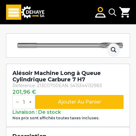
Search
for:
Alésoir Machine Long à Queue
Cylindrique Carbure 7 H7
Référence: 213C0700
EAN: 5415344132983
201,96
€
quantité
de
Ajouter Au Panier
Alésoir
Machine
Livraison : De stock
Long
Nos prix sont affichés toutes taxes incluses.
à
Queue
Cylindrique
Carbure