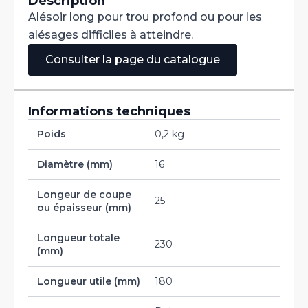
Description
16
Alésoir long pour trou profond ou pour les
H7
alésages difficiles à atteindre.
Consulter la page du catalogue
Informations techniques
Poids
0,2 kg
Diamètre (mm)
16
Longeur de coupe
25
ou épaisseur (mm)
Longueur totale
230
(mm)
Longueur utile (mm)
180