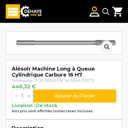
Search
for:
Alésoir Machine Long à Queue
Cylindrique Carbure 16 H7
Référence: 213C1600
EAN: 5415344133072
446,32
€
quantité
de
Ajouter Au Panier
Alésoir
Machine
Livraison : De stock
Long
Nos prix sont affichés toutes taxes incluses.
à
Queue
Cylindrique
Carbure