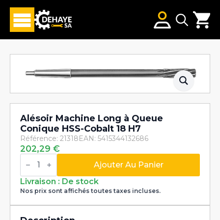
Search
for:
Alésoir Machine Long à Queue
Conique HSS-Cobalt 18 H7
Référence: 21318
EAN: 5415344132686
202,29
€
quantité
de
Ajouter Au Panier
Alésoir
Machine
Livraison : De stock
Long
Nos prix sont affichés toutes taxes incluses.
à
Queue
Conique
HSS-