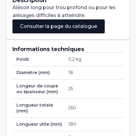
Description
Cobalt
Alésoir long pour trou profond ou pour les
18
H7
alésages difficiles à atteindre.
Consulter la page du catalogue
Informations techniques
Poids
0,2 kg
Diamètre (mm)
18
Longeur de coupe
25
ou épaisseur (mm)
Longueur totale
260
(mm)
Longueur utile (mm)
180