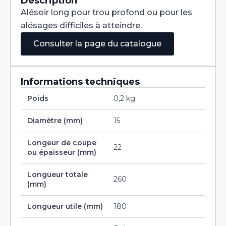
Description
Cobalt
Alésoir long pour trou profond ou pour les
15
H7
alésages difficiles à atteindre.
Consulter la page du catalogue
Informations techniques
Poids
0,2 kg
Diamètre (mm)
15
Longeur de coupe
22
ou épaisseur (mm)
Longueur totale
260
(mm)
Longueur utile (mm)
180