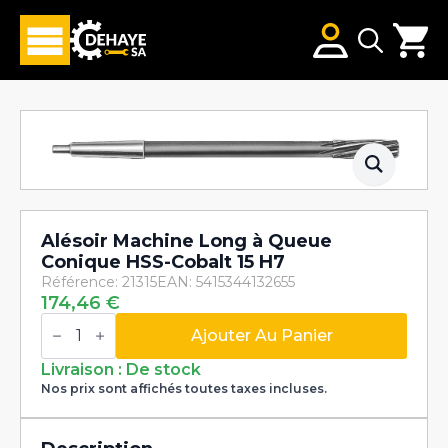
Search
for:
Alésoir Machine Long à Queue
Conique HSS-Cobalt 15 H7
Référence: 21315
EAN: 5415344132655
174,46
€
quantité
de
Ajouter Au Panier
Alésoir
Machine
Livraison : De stock
Long
Nos prix sont affichés toutes taxes incluses.
à
Queue
Conique
HSS-