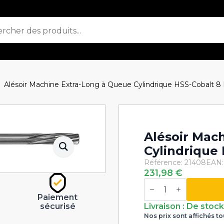
Alésoir Machine Extra-Long à Queue Cylindrique HSS-Cobalt 8
Alésoir Mac
Cylindrique
Référence: 21408
EAN:
231,98
€
quantité
de
Paiement
Alésoir
Machine
sécurisé
Livraison : De stoc
Extra-
Nos prix sont affichés to
Long