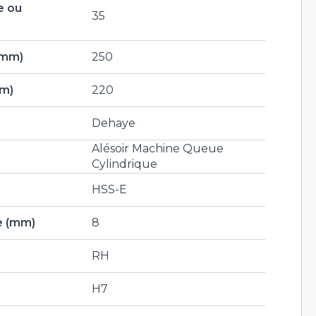
e ou
35
(mm)
250
mm)
220
Dehaye
Alésoir Machine Queue
Cylindrique
HSS-E
e (mm)
8
RH
H7