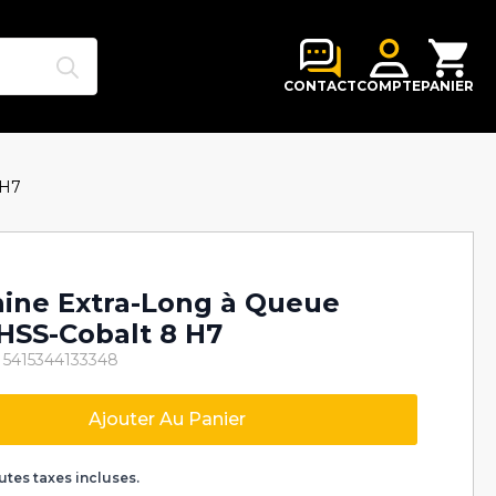
Search
for:
CONTACT
COMPTE
PANIER
 H7
hine Extra-Long à Queue
 HSS-Cobalt 8 H7
 5415344133348
Ajouter Au Panier
k
utes taxes incluses.