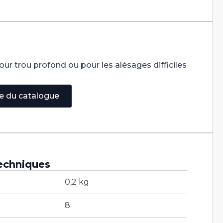
our trou profond ou pour les alésages difficiles
ge du catalogue
echniques
0,2 kg
8