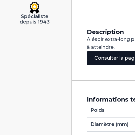
à
Queue
Cylindrique
Spécialiste
HSS-
depuis 1943
Cobalt
8
Description
H7
Alésoir extra-long p
à atteindre.
Consulter la pa
Informations t
Poids
Diamètre (mm)