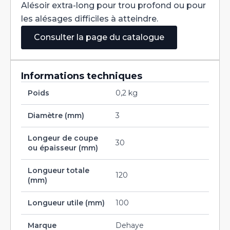
HSS-
Alésoir extra-long pour trou profond ou pour
Cobalt
3
les alésages difficiles à atteindre.
H7
Consulter la page du catalogue
Informations techniques
Poids
0,2 kg
Diamètre (mm)
3
Longeur de coupe
30
ou épaisseur (mm)
Longueur totale
120
(mm)
Longueur utile (mm)
100
Marque
Dehaye