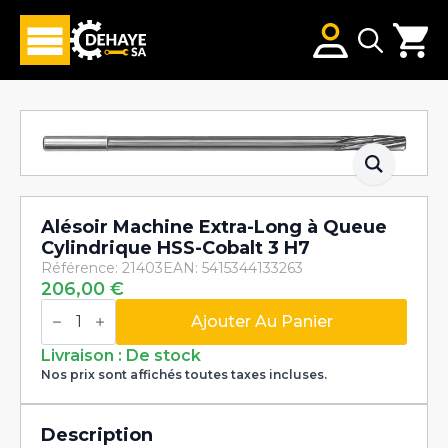
Search
for:
Alésoir Machine Extra-Long à Queue
Cylindrique HSS-Cobalt 3 H7
Référence: 21403
EAN: 5415344133263
206,00
€
quantité
de
Ajouter Au Panier
Alésoir
Machine
Livraison : De stock
Extra-
Nos prix sont affichés toutes taxes incluses.
Long
à
Queue
Cylindrique
Description