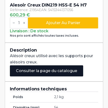
Alesoir Creux DIN219 HSS-E 54 H7
Référence: 21954
EAN: 5415344137056
600,29
€
quantité
de
Ajouter Au Panier
Alesoir
Creux
Livraison : De stock
DIN219
Nos prix sont affichés toutes taxes incluses.
HSS-
E
54
H7
Description
Alésoir creux utilisé avec les supports pour
alésoirs creux.
Consulter la page du catalogue
Informations techniques
Poids
2,1 kg
Diamètre (mm)
54