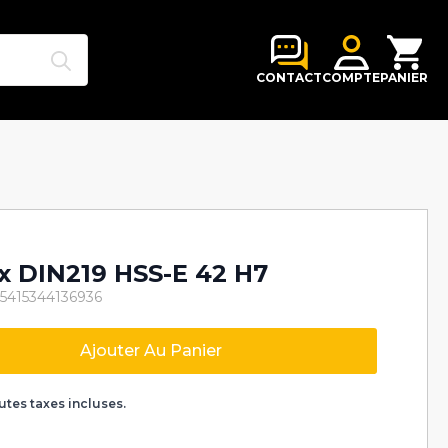
Search
for:
CONTACT
COMPTE
PANIER
ux DIN219 HSS-E 42 H7
 5415344136936
Ajouter Au Panier
k
utes taxes incluses.