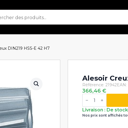
Creux DIN219 HSS-E 42 H7
Alesoir Cre
Référence: 21942
EAN:
366,46
€
quantité
de
Alesoir
Creux
Livraison : De stoc
DIN219
Nos prix sont affichés to
HSS-
E
42