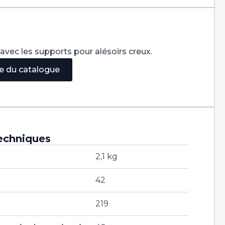
é avec les supports pour alésoirs creux.
ge du catalogue
echniques
2,1 kg
42
219