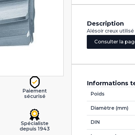
H7
Description
Alésoir creux utilis
Consulter la pa
Informations t
Paiement
Poids
sécurisé
Diamètre (mm)
DIN
Spécialiste
depuis 1943