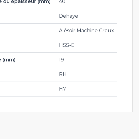
 ou épaisseur (mm)
40
Dehaye
Alésoir Machine Creux
HSS-E
e (mm)
19
RH
H7