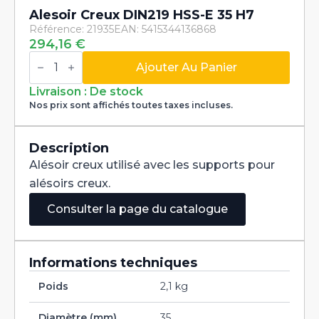
Alesoir Creux DIN219 HSS-E 35 H7
Référence: 21935
EAN: 5415344136868
294,16
€
quantité
de
Ajouter Au Panier
Alesoir
Creux
Livraison : De stock
DIN219
Nos prix sont affichés toutes taxes incluses.
HSS-
E
35
H7
Description
Alésoir creux utilisé avec les supports pour
alésoirs creux.
Consulter la page du catalogue
Informations techniques
Poids
2,1 kg
Diamètre (mm)
35