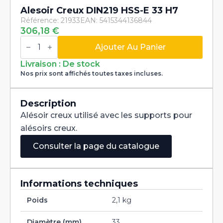
Alesoir Creux DIN219 HSS-E 33 H7
Référence: 21933
EAN: 5415344136844
306,18
€
quantité
de
Ajouter Au Panier
Alesoir
Creux
Livraison : De stock
DIN219
Nos prix sont affichés toutes taxes incluses.
HSS-
E
33
H7
Description
Alésoir creux utilisé avec les supports pour
alésoirs creux.
Consulter la page du catalogue
Informations techniques
Poids
2,1 kg
Diamètre (mm)
33