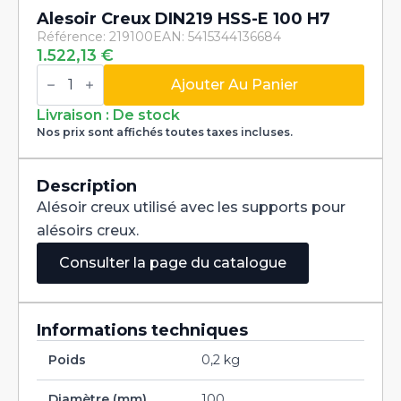
Alesoir Creux DIN219 HSS-E 100 H7
Référence: 219100
EAN: 5415344136684
1.522,13
€
quantité
de
Ajouter Au Panier
Alesoir
Creux
Livraison : De stock
DIN219
Nos prix sont affichés toutes taxes incluses.
HSS-
E
100
H7
Description
Alésoir creux utilisé avec les supports pour
alésoirs creux.
Consulter la page du catalogue
Informations techniques
Poids
0,2 kg
Diamètre (mm)
100