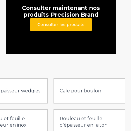
Consulter maintenant nos
e
produits Precision Brand
Consulter les produits
épaisseur wedgies
Cale pour boulon
 et feuille
Rouleau et feuille
seur en inox
d'épaisseur en laiton