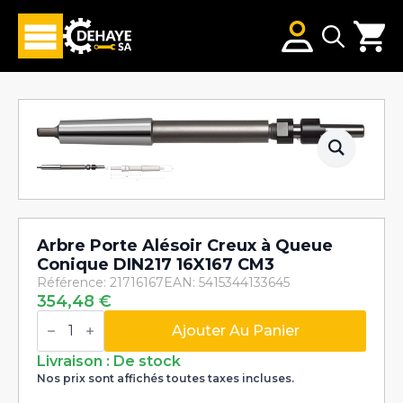
Search
for:
Arbre Porte Alésoir Creux à Queue
Conique DIN217 16X167 CM3
Référence: 21716167
EAN: 5415344133645
354,48
€
quantité
de
Ajouter Au Panier
Arbre
Porte
Livraison : De stock
Alésoir
Nos prix sont affichés toutes taxes incluses.
Creux
à