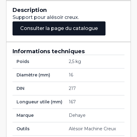
Queue
Conique
Description
DIN217
Support pour alésoir creux.
16X167
CM3
Consulter la page du catalogue
Informations techniques
Poids
2,5 kg
Diamètre (mm)
16
DIN
217
Longueur utile (mm)
167
Marque
Dehaye
Outils
Alésoir Machine Creux