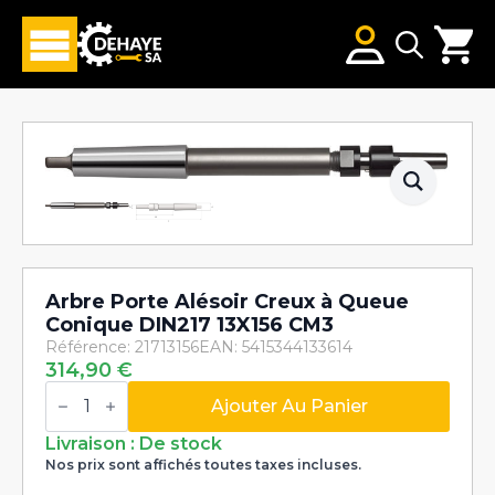
Search
for:
Arbre Porte Alésoir Creux à Queue
Conique DIN217 13X156 CM3
Référence: 21713156
EAN: 5415344133614
314,90
€
quantité
de
Ajouter Au Panier
Arbre
Porte
Livraison : De stock
Alésoir
Nos prix sont affichés toutes taxes incluses.
Creux
à