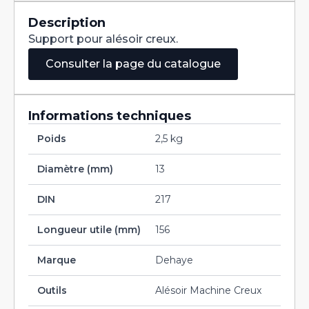
Queue
Conique
Description
DIN217
Support pour alésoir creux.
13X156
CM3
Consulter la page du catalogue
Informations techniques
Poids
2,5 kg
Diamètre (mm)
13
DIN
217
Longueur utile (mm)
156
Marque
Dehaye
Outils
Alésoir Machine Creux