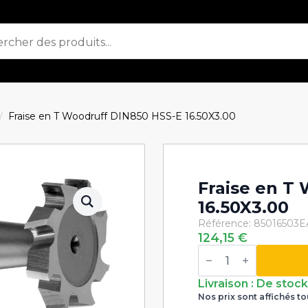
Fraise en T Woodruff DIN850 HSS-E 16.50X3.00
Fraise en T
16.50X3.00
Référence: 85016503
E
124,15
€
quantité
de
Fraise
en
Livraison : De stoc
T
Nos prix sont affichés to
Woodruff