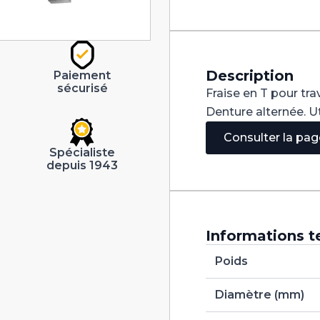
DIN850
HSS-
E
16.50X3.00
Description
Paiement
sécurisé
Fraise en T pour tra
Denture alternée. Ut
Consulter la pa
Spécialiste
depuis 1943
Informations t
Poids
Diamètre (mm)