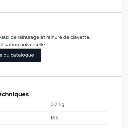
vaux de rainurage et rainure de clavette.
ilisation universelle.
ge du catalogue
echniques
0,2 kg
16.5