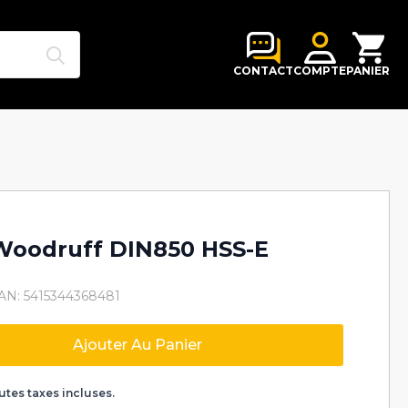
Search
for:
CONTACT
COMPTE
PANIER
 Woodruff DIN850 HSS-E
AN: 5415344368481
Ajouter Au Panier
k
utes taxes incluses.