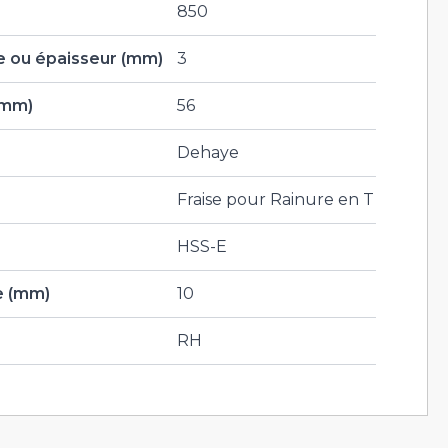
850
 ou épaisseur (mm)
3
(mm)
56
Dehaye
Fraise pour Rainure en T
HSS-E
e (mm)
10
RH