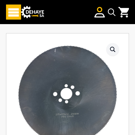
Search
for: