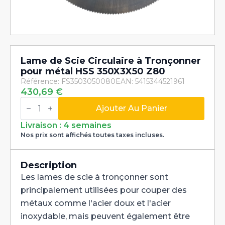
Lame de Scie Circulaire à Tronçonner
pour métal HSS 350X3X50 Z80
Référence: FS3503050080
EAN: 5415344521961
430,69
€
quantité
de
Ajouter Au Panier
Lame
de
Livraison : 4 semaines
Scie
Nos prix sont affichés toutes taxes incluses.
Circulaire
à
Tronçonner
pour
Description
métal
Les lames de scie à tronçonner sont
HSS
350X3X50
principalement utilisées pour couper des
Z80
métaux comme l'acier doux et l'acier
inoxydable, mais peuvent également être