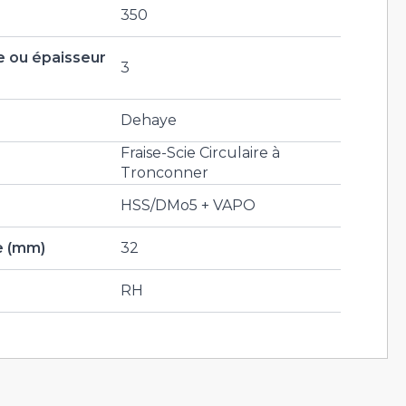
350
 ou épaisseur
3
Dehaye
Fraise-Scie Circulaire à
Tronconner
HSS/DMo5 + VAPO
e (mm)
32
RH