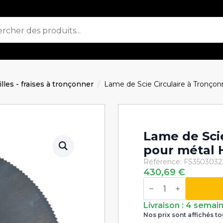
ailles - fraises à tronçonner
Lame de Scie Circulaire à Tronç
Lame de Sci
pour métal 
Référence: FS350303
430,69
€
quantité
de
Lame
de
Livraison : 4 semai
Scie
Nos prix sont affichés to
Circulaire