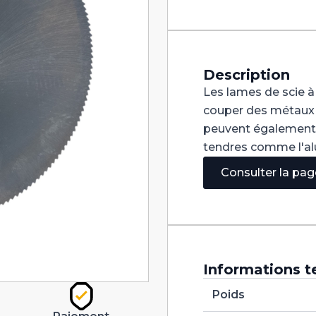
à
Tronçonner
pour
métal
HSS
350X3X32
Description
Z280
Les lames de scie à
couper des métaux c
peuvent également ê
tendres comme l'alum
Consulter la pa
Informations t
Poids