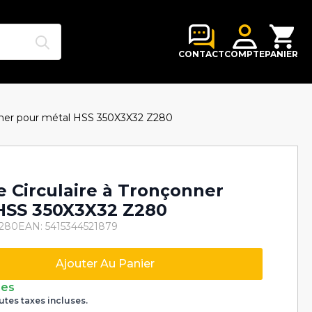
Search
for:
CONTACT
COMPTE
PANIER
onner pour métal HSS 350X3X32 Z280
e Circulaire à Tronçonner
HSS 350X3X32 Z280
2280
EAN: 5415344521879
Ajouter Au Panier
nes
utes taxes incluses.