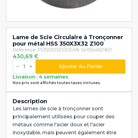
Lame de Scie Circulaire à Tronçonner
pour métal HSS 350X3X32 Z100
Référence: FS3503032100
EAN: 5415344521831
430,69
€
quantité
de
Ajouter Au Panier
Lame
de
Livraison : 4 semaines
Scie
Nos prix sont affichés toutes taxes incluses.
Circulaire
à
Tronçonner
pour
Description
métal
Les lames de scie à tronçonner sont
HSS
350X3X32
principalement utilisées pour couper des
Z100
métaux comme l'acier doux et l'acier
inoxydable, mais peuvent également être