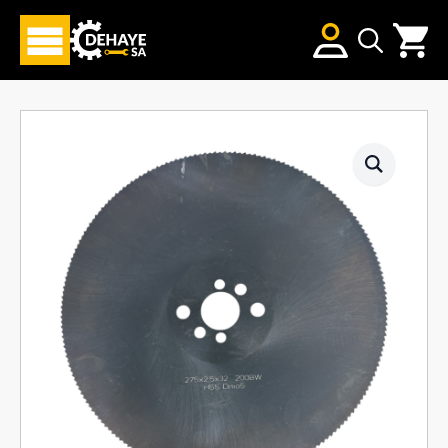
Search
for: