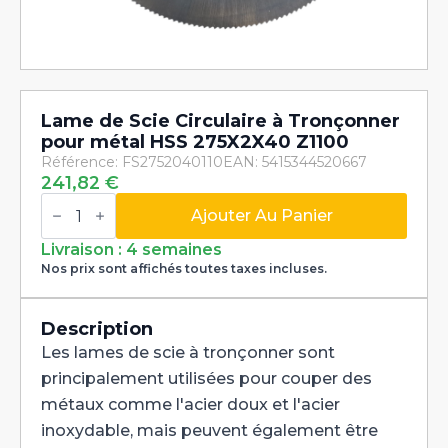
Lame de Scie Circulaire à Tronçonner
pour métal HSS 275X2X40 Z1100
Référence: FS2752040110
EAN: 5415344520667
241,82
€
quantité
de
Ajouter Au Panier
Lame
de
Livraison : 4 semaines
Scie
Nos prix sont affichés toutes taxes incluses.
Circulaire
à
Tronçonner
pour
Description
métal
Les lames de scie à tronçonner sont
HSS
275X2X40
principalement utilisées pour couper des
Z1100
métaux comme l'acier doux et l'acier
inoxydable, mais peuvent également être