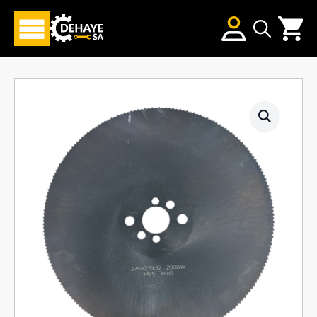
Search
for: