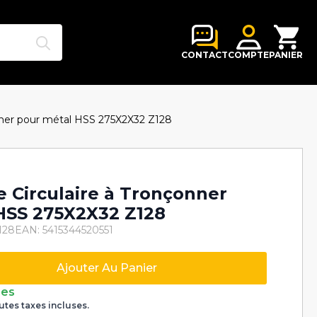
Search
for:
CONTACT
COMPTE
PANIER
nner pour métal HSS 275X2X32 Z128
e Circulaire à Tronçonner
HSS 275X2X32 Z128
128
EAN: 5415344520551
Ajouter Au Panier
nes
utes taxes incluses.