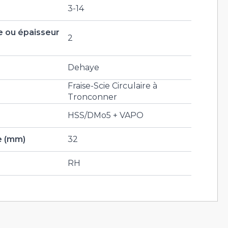
3-14
 ou épaisseur
2
Dehaye
Fraise-Scie Circulaire à
Tronconner
HSS/DMo5 + VAPO
e (mm)
32
RH