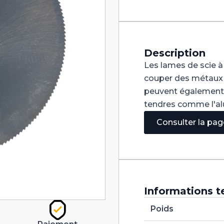
à
Tronçonner
pour
métal
HSS
275X2X32
Description
Z128
Les lames de scie à
couper des métaux c
peuvent également ê
tendres comme l'alum
Consulter la pa
Informations t
Poids