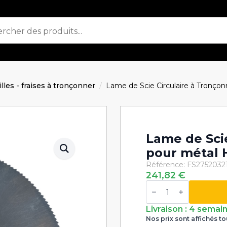
ailles - fraises à tronçonner
Lame de Scie Circulaire à Tronço
Lame de Sci
pour métal 
Référence: FS2752032
241,82
€
quantité
de
Lame
de
Livraison : 4 semai
Scie
Nos prix sont affichés to
Circulaire