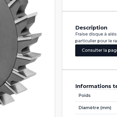
Denture
Droite
DIN
885B
HSS
125X12X32
Description
Fraise disque à alé
particulier pour le 
Consulter la pa
Informations t
Poids
Diamètre (mm)