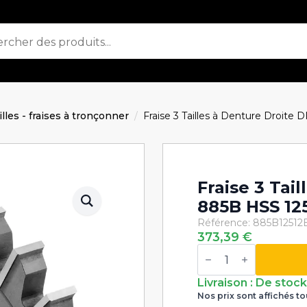
ailles - fraises à tronçonner
Fraise 3 Tailles à Denture Droite
Fraise 3 Tai
885B HSS 12
Référence: 885B12512
373,39
€
quantité
de
Fraise
3
Livraison : De stoc
Tailles
Nos prix sont affichés to
à