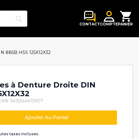
Search
for:
CONTACT
COMPTE
PANIER
 DIN 885B HSS 125X12X32
lles à Denture Droite DIN
5X12X32
EAN: 5415344413907
Ajouter Au Panier
k
utes taxes incluses.