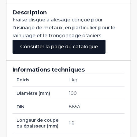
Denture
Alternée
DIN
Description
885A
Fraise disque à alésage conçue pour
HSS-
CO
l'usinage de métaux, en particulier pour le
100X1,6X32
rainurage et le tronçonnage d'aciers.
Consulter la page du catalogue
Informations techniques
Poids
1 kg
Diamètre (mm)
100
DIN
885A
Longeur de coupe
1.6
ou épaisseur (mm)