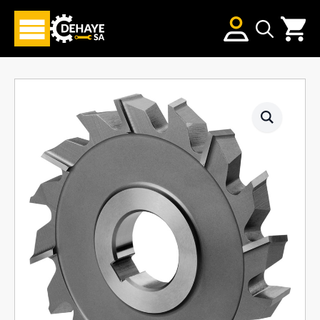
Search
for: