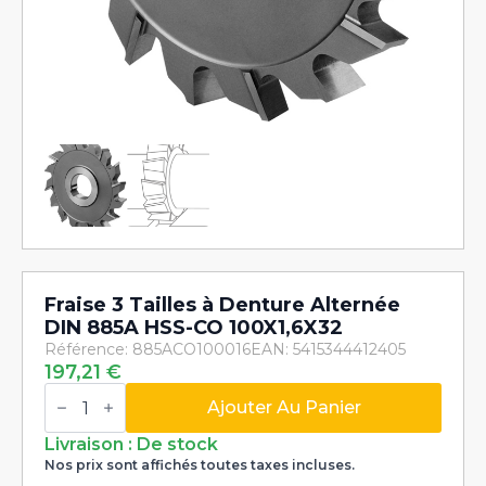
Fraise 3 Tailles à Denture Alternée
DIN 885A HSS-CO 100X1,6X32
Référence: 885ACO100016
EAN: 5415344412405
197,21
€
quantité
de
Ajouter Au Panier
Fraise
3
Livraison : De stock
Tailles
Nos prix sont affichés toutes taxes incluses.
à