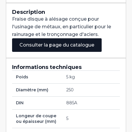
Denture
Alternée
DIN
Description
885A
Fraise disque à alésage conçue pour
HSS
250X5X40
l'usinage de métaux, en particulier pour le
rainurage et le tronçonnage d'aciers.
Consulter la page du catalogue
Informations techniques
Poids
5 kg
Diamètre (mm)
250
DIN
885A
Longeur de coupe
5
ou épaisseur (mm)