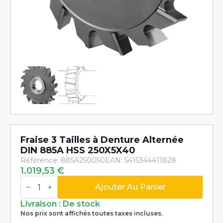
Fraise 3 Tailles à Denture Alternée
DIN 885A HSS 250X5X40
Référence: 885A250050
EAN: 5415344411828
1.019,53
€
quantité
de
Ajouter Au Panier
Fraise
3
Livraison : De stock
Tailles
Nos prix sont affichés toutes taxes incluses.
à