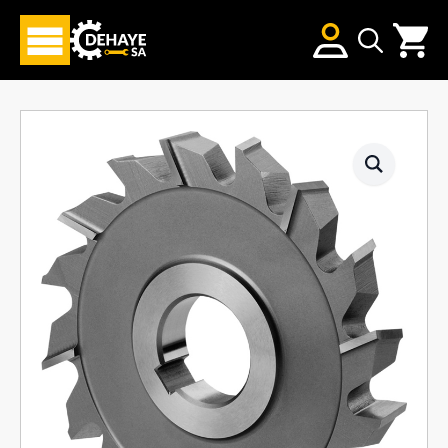
Search
for: