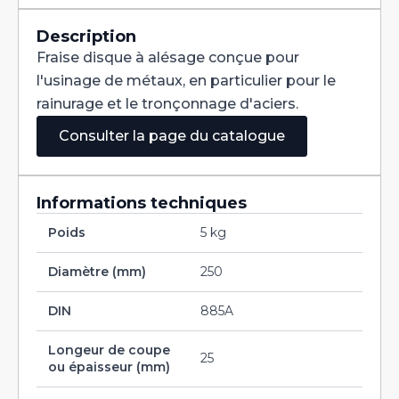
Denture
Alternée
DIN
Description
885A
Fraise disque à alésage conçue pour
HSS
250X25X40
l'usinage de métaux, en particulier pour le
rainurage et le tronçonnage d'aciers.
Consulter la page du catalogue
Informations techniques
Poids
5 kg
Diamètre (mm)
250
DIN
885A
Longeur de coupe
25
ou épaisseur (mm)