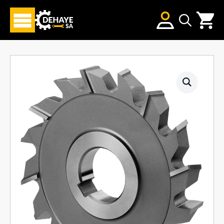
Search
for: