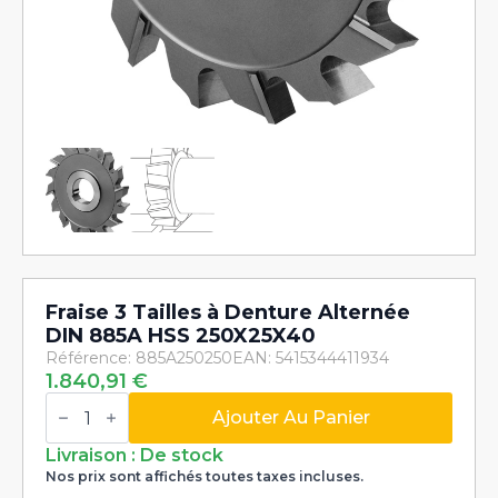
Fraise 3 Tailles à Denture Alternée
DIN 885A HSS 250X25X40
Référence: 885A250250
EAN: 5415344411934
1.840,91
€
quantité
de
Ajouter Au Panier
Fraise
3
Livraison : De stock
Tailles
Nos prix sont affichés toutes taxes incluses.
à