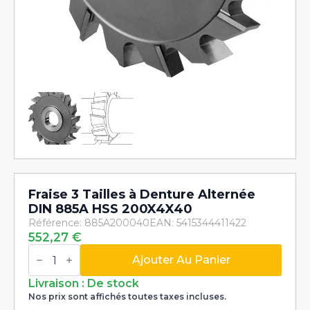
Fraise 3 Tailles à Denture Alternée
DIN 885A HSS 200X4X40
Référence: 885A200040
EAN: 5415344411422
552,27
€
quantité
de
Ajouter Au Panier
Fraise
3
Livraison : De stock
Tailles
Nos prix sont affichés toutes taxes incluses.
à