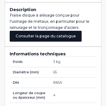
Denture
Alternée
DIN
Description
885A
Fraise disque à alésage conçue pour
HSS
200X4X40
l'usinage de métaux, en particulier pour le
rainurage et le tronçonnage d'aciers.
Consulter la page du catalogue
Informations techniques
Poids
3 kg
Diamètre (mm)
65
DIN
885A
Longeur de coupe
4
ou épaisseur (mm)