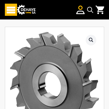
Search
for: