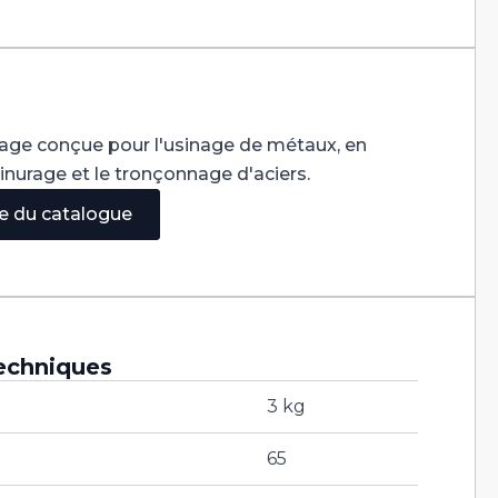
sage conçue pour l'usinage de métaux, en
rainurage et le tronçonnage d'aciers.
ge du catalogue
echniques
3 kg
65