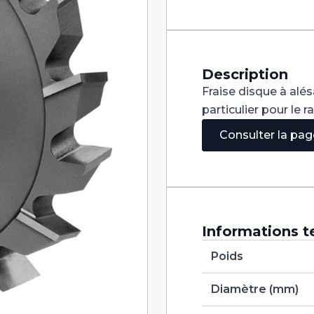
Denture
Alternée
DIN
885A
HSS
200X25X32
Description
Fraise disque à alé
particulier pour le 
Consulter la pa
Informations t
Poids
Diamètre (mm)