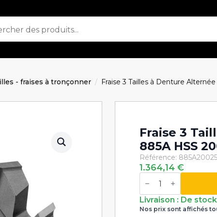
ailles - fraises à tronçonner
Fraise 3 Tailles à Denture Alter
Fraise 3 Tai
885A HSS 2
Référence: 885A2002
1.364,14
€
quantité
de
Fraise
3
Livraison : De stoc
Tailles
Nos prix sont affichés to
à