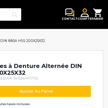
Search
for:
CONTACT
COMPTE
PANIER
née DIN 885A HSS 200X25X32
lles à Denture Alternée DIN
00X25X32
532
EAN: 5415344411705
Ajouter Au Panier
k
utes taxes incluses.