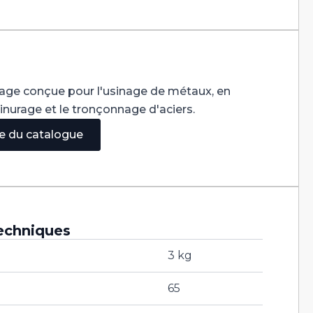
sage conçue pour l'usinage de métaux, en
rainurage et le tronçonnage d'aciers.
ge du catalogue
echniques
3 kg
65