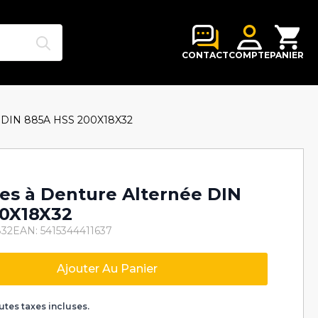
Search
for:
CONTACT
COMPTE
PANIER
née DIN 885A HSS 200X18X32
lles à Denture Alternée DIN
00X18X32
832
EAN: 5415344411637
Ajouter Au Panier
k
utes taxes incluses.