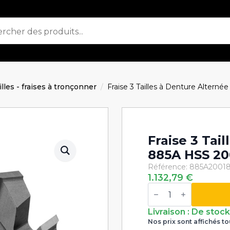
ailles - fraises à tronçonner
Fraise 3 Tailles à Denture Alter
Fraise 3 Tai
885A HSS 2
Référence: 885A2001
1.132,79
€
quantité
de
Fraise
3
Livraison : De stoc
Tailles
Nos prix sont affichés to
à