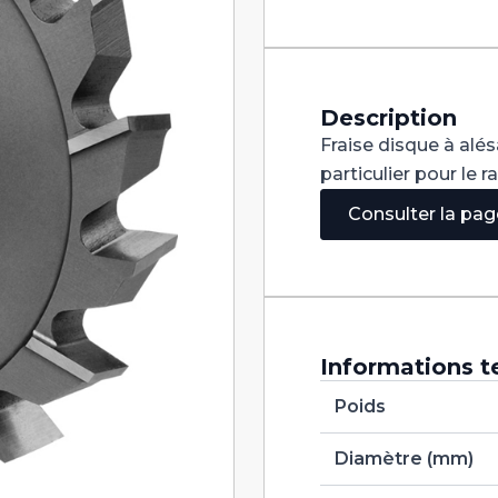
Denture
Alternée
DIN
885A
HSS
200X18X32
Description
Fraise disque à alé
particulier pour le 
Consulter la pa
Informations t
Poids
Diamètre (mm)