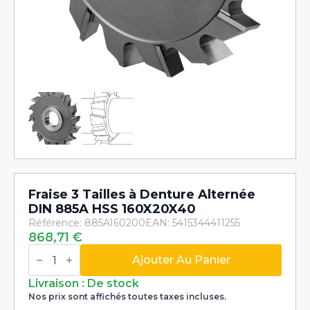
Fraise 3 Tailles à Denture Alternée
DIN 885A HSS 160X20X40
Référence: 885A160200
EAN: 5415344411255
868,71
€
quantité
de
Ajouter Au Panier
Fraise
3
Livraison : De stock
Tailles
Nos prix sont affichés toutes taxes incluses.
à