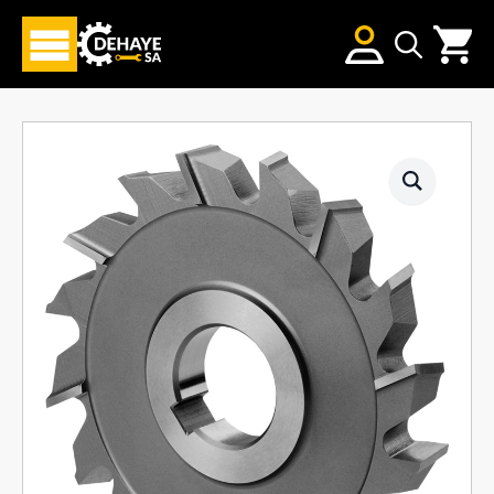
Search
for: