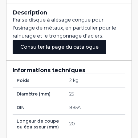
Denture
Alternée
DIN
Description
885A
Fraise disque à alésage conçue pour
HSS
160X20X40
l'usinage de métaux, en particulier pour le
rainurage et le tronçonnage d'aciers.
Consulter la page du catalogue
Informations techniques
Poids
2 kg
Diamètre (mm)
25
DIN
885A
Longeur de coupe
20
ou épaisseur (mm)