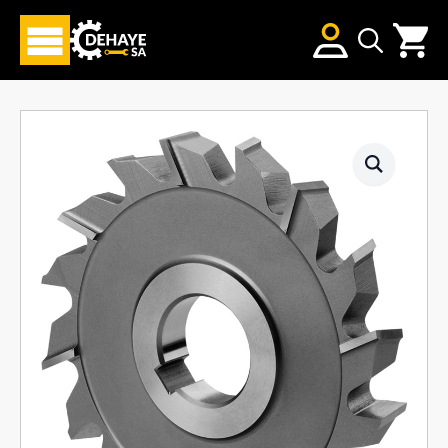
Search
for: