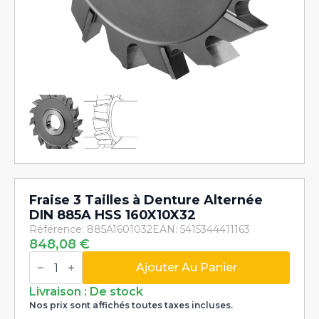
Fraise 3 Tailles à Denture Alternée
DIN 885A HSS 160X10X32
Référence: 885A1601032
EAN: 5415344411163
848,08
€
quantité
de
Ajouter Au Panier
Fraise
3
Livraison : De stock
Tailles
Nos prix sont affichés toutes taxes incluses.
à