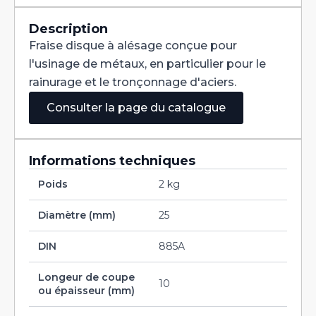
Denture
Alternée
DIN
Description
885A
Fraise disque à alésage conçue pour
HSS
160X10X32
l'usinage de métaux, en particulier pour le
rainurage et le tronçonnage d'aciers.
Consulter la page du catalogue
Informations techniques
Poids
2 kg
Diamètre (mm)
25
DIN
885A
Longeur de coupe
10
ou épaisseur (mm)