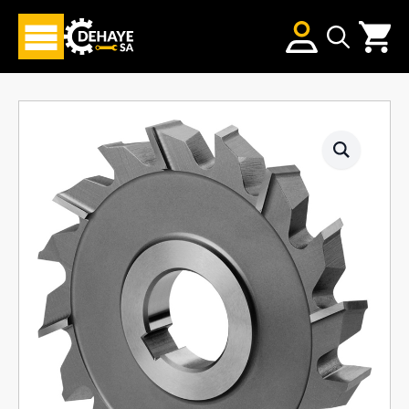
Search
for: