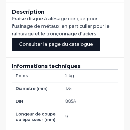
Denture
Alternée
DIN
Description
885A
Fraise disque à alésage conçue pour
HSS
125X9X32
l'usinage de métaux, en particulier pour le
rainurage et le tronçonnage d'aciers.
Consulter la page du catalogue
Informations techniques
Poids
2 kg
Diamètre (mm)
125
DIN
885A
Longeur de coupe
9
ou épaisseur (mm)