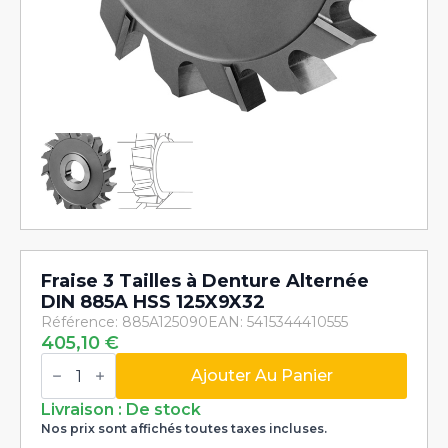
Fraise 3 Tailles à Denture Alternée
DIN 885A HSS 125X9X32
Référence: 885A125090
EAN: 5415344410555
405,10
€
quantité
de
Ajouter Au Panier
Fraise
3
Livraison : De stock
Tailles
Nos prix sont affichés toutes taxes incluses.
à