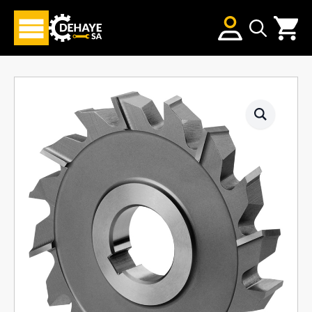
Search
for: