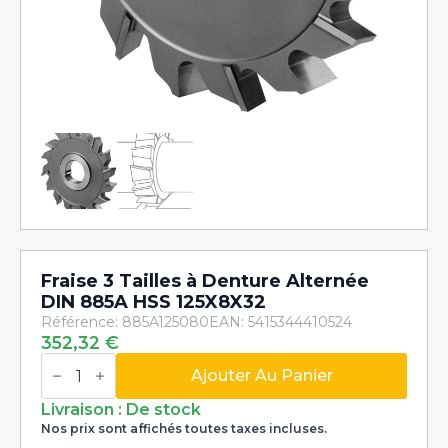
Fraise 3 Tailles à Denture Alternée
DIN 885A HSS 125X8X32
Référence: 885A125080
EAN: 5415344410524
352,32
€
quantité
de
Ajouter Au Panier
Fraise
3
Livraison : De stock
Tailles
Nos prix sont affichés toutes taxes incluses.
à