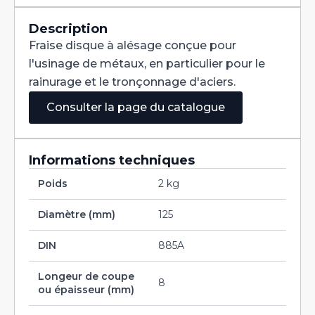
Denture
Alternée
DIN
Description
885A
Fraise disque à alésage conçue pour
HSS
125X8X32
l'usinage de métaux, en particulier pour le
rainurage et le tronçonnage d'aciers.
Consulter la page du catalogue
Informations techniques
Poids
2 kg
Diamètre (mm)
125
DIN
885A
Longeur de coupe
8
ou épaisseur (mm)