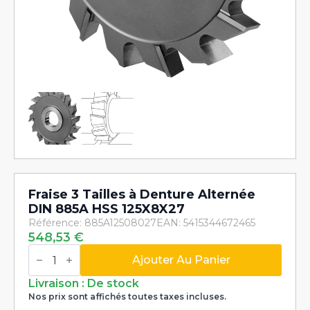
Fraise 3 Tailles à Denture Alternée
DIN 885A HSS 125X8X27
Référence: 885A12508027
EAN: 5415344672465
548,53
€
quantité
de
Ajouter Au Panier
Fraise
3
Livraison : De stock
Tailles
Nos prix sont affichés toutes taxes incluses.
à