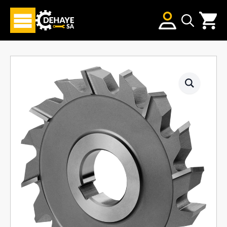
Search
for: