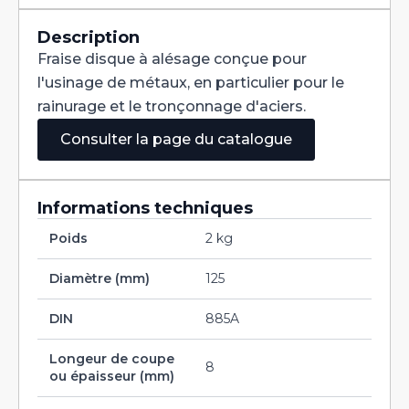
Denture
Alternée
DIN
Description
885A
Fraise disque à alésage conçue pour
HSS
125X8X27
l'usinage de métaux, en particulier pour le
rainurage et le tronçonnage d'aciers.
Consulter la page du catalogue
Informations techniques
Poids
2 kg
Diamètre (mm)
125
DIN
885A
Longeur de coupe
8
ou épaisseur (mm)