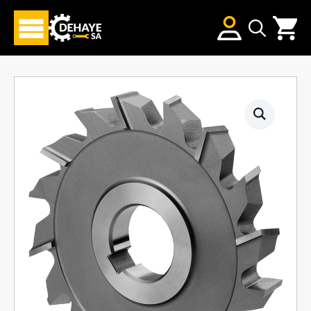
Search
for: