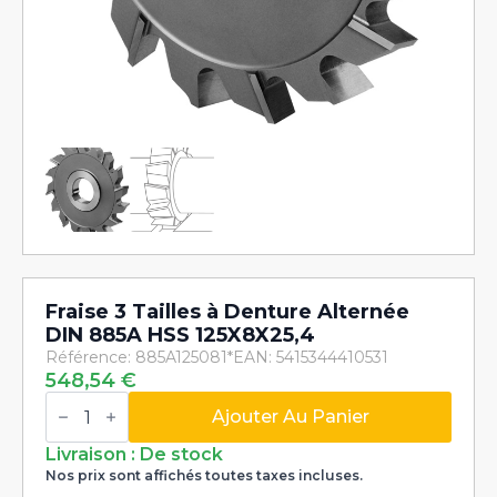
Fraise 3 Tailles à Denture Alternée
DIN 885A HSS 125X8X25,4
Référence: 885A125081*
EAN: 5415344410531
548,54
€
quantité
de
Ajouter Au Panier
Fraise
3
Livraison : De stock
Tailles
Nos prix sont affichés toutes taxes incluses.
à