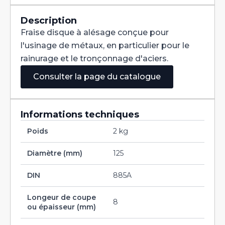
Denture
Alternée
DIN
Description
885A
Fraise disque à alésage conçue pour
HSS
125X8X25,4
l'usinage de métaux, en particulier pour le
rainurage et le tronçonnage d'aciers.
Consulter la page du catalogue
Informations techniques
Poids
2 kg
Diamètre (mm)
125
DIN
885A
Longeur de coupe
8
ou épaisseur (mm)