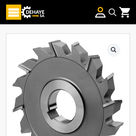
Search
for: