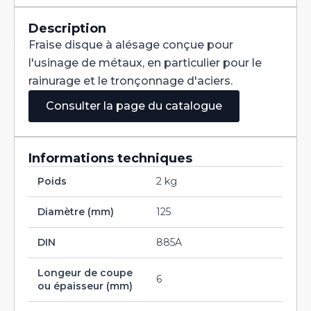
Denture
Alternée
DIN
Description
885A
Fraise disque à alésage conçue pour
HSS
125X6X25,4
l'usinage de métaux, en particulier pour le
rainurage et le tronçonnage d'aciers.
Consulter la page du catalogue
Informations techniques
Poids
2 kg
Diamètre (mm)
125
DIN
885A
Longeur de coupe
6
ou épaisseur (mm)