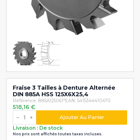
Fraise 3 Tailles à Denture Alternée
DIN 885A HSS 125X6X25,4
Référence: 885A125061*
EAN: 5415344410470
518,16
€
quantité
de
Ajouter Au Panier
Fraise
3
Livraison : De stock
Tailles
Nos prix sont affichés toutes taxes incluses.
à