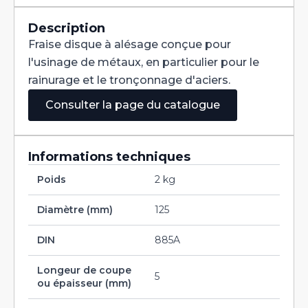
Denture
Alternée
DIN
Description
885A
Fraise disque à alésage conçue pour
HSS
125X5X25,4
l'usinage de métaux, en particulier pour le
rainurage et le tronçonnage d'aciers.
Consulter la page du catalogue
Informations techniques
Poids
2 kg
Diamètre (mm)
125
DIN
885A
Longeur de coupe
5
ou épaisseur (mm)