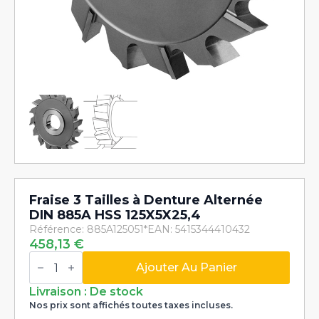
Fraise 3 Tailles à Denture Alternée
DIN 885A HSS 125X5X25,4
Référence: 885A125051*
EAN: 5415344410432
458,13
€
quantité
de
Ajouter Au Panier
Fraise
3
Livraison : De stock
Tailles
Nos prix sont affichés toutes taxes incluses.
à