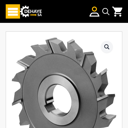
Search
for: