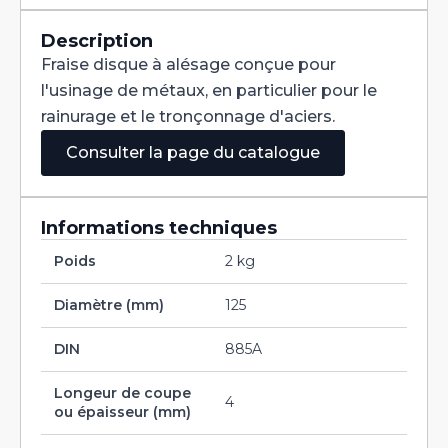
Denture
Alternée
DIN
Description
885A
Fraise disque à alésage conçue pour
HSS
125X4X32
l'usinage de métaux, en particulier pour le
rainurage et le tronçonnage d'aciers.
Consulter la page du catalogue
Informations techniques
Poids
2 kg
Diamètre (mm)
125
DIN
885A
Longeur de coupe
4
ou épaisseur (mm)