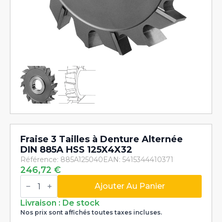
Fraise 3 Tailles à Denture Alternée
DIN 885A HSS 125X4X32
Référence: 885A125040
EAN: 5415344410371
246,72
€
quantité
de
Ajouter Au Panier
Fraise
3
Livraison : De stock
Tailles
Nos prix sont affichés toutes taxes incluses.
à