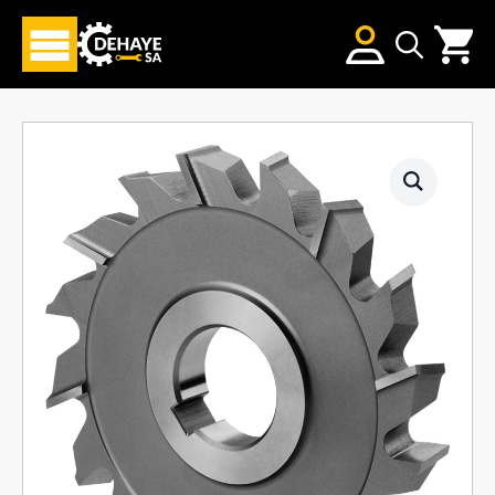
Search
for: