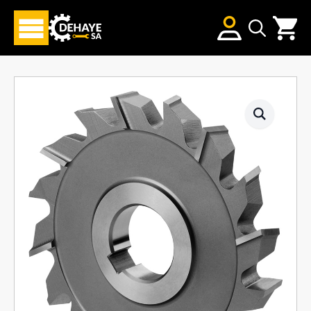
Search
for: