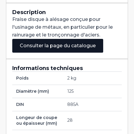
Denture
Alternée
DIN
Description
885A
Fraise disque à alésage conçue pour
HSS
125X28X32
l'usinage de métaux, en particulier pour le
rainurage et le tronçonnage d'aciers.
Consulter la page du catalogue
Informations techniques
Poids
2 kg
Diamètre (mm)
125
DIN
885A
Longeur de coupe
28
ou épaisseur (mm)