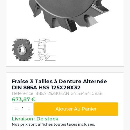
Fraise 3 Tailles à Denture Alternée
DIN 885A HSS 125X28X32
Référence: 885A125280
EAN: 5415344410838
673,87
€
quantité
de
Ajouter Au Panier
Fraise
3
Livraison : De stock
Tailles
Nos prix sont affichés toutes taxes incluses.
à