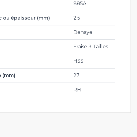
885A
 ou épaisseur (mm)
2.5
Dehaye
Fraise 3 Tailles
HSS
e (mm)
27
RH