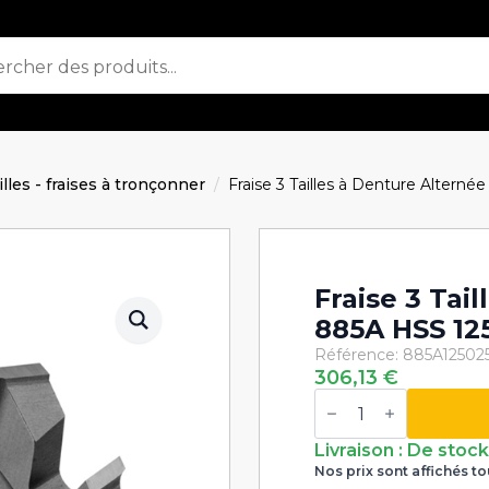
ailles - fraises à tronçonner
Fraise 3 Tailles à Denture Altern
Fraise 3 Tai
885A HSS 12
Référence: 885A12502
306,13
€
quantité
de
Fraise
3
Livraison : De stoc
Tailles
Nos prix sont affichés to
à