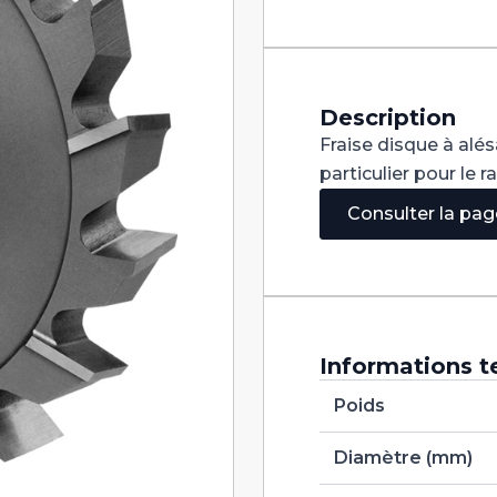
Denture
Alternée
DIN
885A
HSS
125X2,5X27
Description
Fraise disque à alé
particulier pour le 
Consulter la pa
Informations t
Poids
Diamètre (mm)