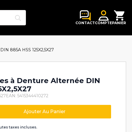
Search
for:
CONTACT
COMPTE
PANIER
ée DIN 885A HSS 125X2,5X27
lles à Denture Alternée DIN
5X2,5X27
527
EAN: 5415344410272
Ajouter Au Panier
k
utes taxes incluses.