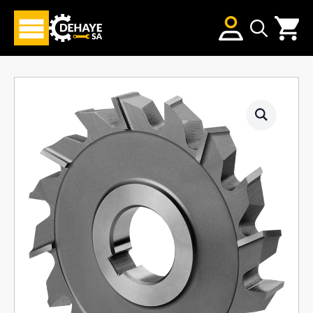
Search
for: