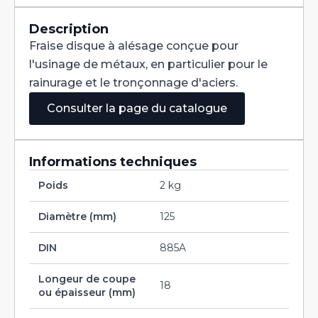
Denture
Alternée
DIN
Description
885A
Fraise disque à alésage conçue pour
HSS
125X18X25,4
l'usinage de métaux, en particulier pour le
rainurage et le tronçonnage d'aciers.
Consulter la page du catalogue
Informations techniques
Poids
2 kg
Diamètre (mm)
125
DIN
885A
Longeur de coupe
18
ou épaisseur (mm)