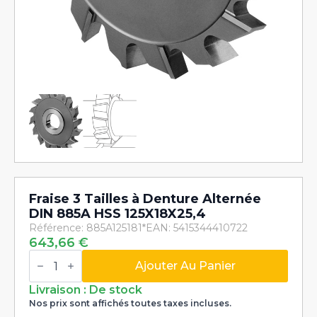
Fraise 3 Tailles à Denture Alternée
DIN 885A HSS 125X18X25,4
Référence: 885A125181*
EAN: 5415344410722
643,66
€
quantité
de
Ajouter Au Panier
Fraise
3
Livraison : De stock
Tailles
Nos prix sont affichés toutes taxes incluses.
à