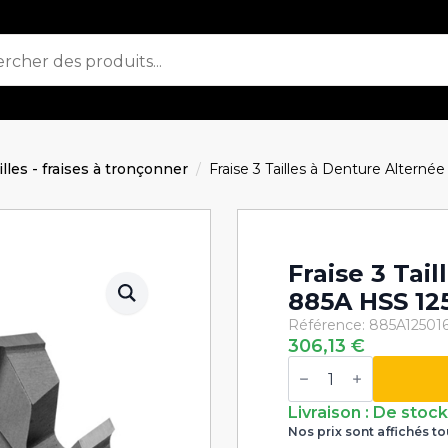
ailles - fraises à tronçonner
Fraise 3 Tailles à Denture Altern
Fraise 3 Tai
885A HSS 12
Référence: 885A125016
306,13
€
quantité
de
Fraise
3
Livraison : De stoc
Tailles
Nos prix sont affichés to
à