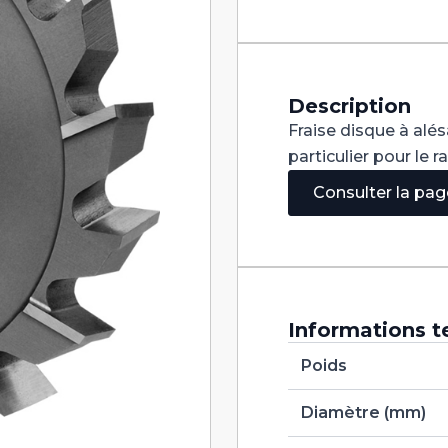
Denture
Alternée
DIN
885A
HSS
125X1,6X25,4
Description
Fraise disque à alé
particulier pour le 
Consulter la pa
Informations t
Poids
Diamètre (mm)