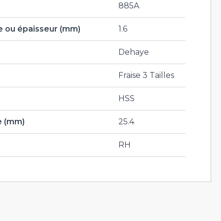
885A
 ou épaisseur (mm)
1.6
Dehaye
Fraise 3 Tailles
HSS
e (mm)
25.4
RH