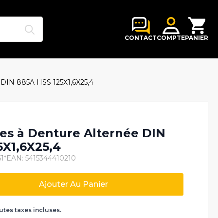
Search
for:
CONTACT
COMPTE
PANIER
ée DIN 885A HSS 125X1,6X25,4
lles à Denture Alternée DIN
5X1,6X25,4
1*
EAN: 5415344410210
Ajouter Au Panier
k
utes taxes incluses.