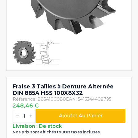
Fraise 3 Tailles à Denture Alternée
DIN 885A HSS 100X8X32
Référence: 885A100080
EAN: 5415344409795
248,46
€
quantité
de
Ajouter Au Panier
Fraise
3
Livraison : De stock
Tailles
Nos prix sont affichés toutes taxes incluses.
à