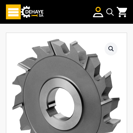
Search
for: