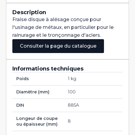
Denture
Alternée
DIN
Description
885A
Fraise disque à alésage conçue pour
HSS
100X8X32
l'usinage de métaux, en particulier pour le
rainurage et le tronçonnage d'aciers.
Consulter la page du catalogue
Informations techniques
Poids
1 kg
Diamètre (mm)
100
DIN
885A
Longeur de coupe
8
ou épaisseur (mm)