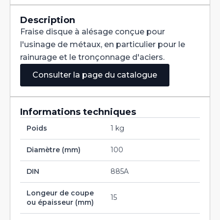
Denture
Alternée
DIN
Description
885A
Fraise disque à alésage conçue pour
HSS
100X15X32
l'usinage de métaux, en particulier pour le
rainurage et le tronçonnage d'aciers.
Consulter la page du catalogue
Informations techniques
Poids
1 kg
Diamètre (mm)
100
DIN
885A
Longeur de coupe
15
ou épaisseur (mm)