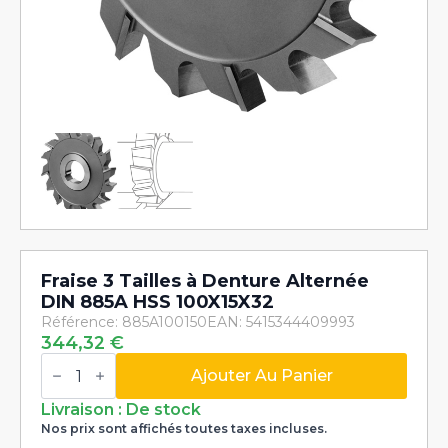
Fraise 3 Tailles à Denture Alternée
DIN 885A HSS 100X15X32
Référence: 885A100150
EAN: 5415344409993
344,32
€
quantité
de
Ajouter Au Panier
Fraise
3
Livraison : De stock
Tailles
Nos prix sont affichés toutes taxes incluses.
à