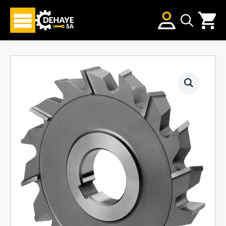
Search
for: