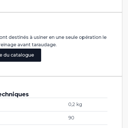
ont destinés à usiner en une seule opération le
reinage avant taraudage.
ge du catalogue
echniques
0,2 kg
90