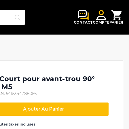
Search
for:
CONTACT
COMPTE
PANIER
Court pour avant-trou 90°
 M5
N: 5415344786056
Ajouter Au Panier
k
utes taxes incluses.