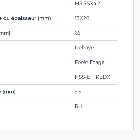
M5 5.5X4.2
 ou épaisseur (mm)
13X28
(mm)
66
Dehaye
Forêt Etagé
HSS-E + REDX
e (mm)
5.5
RH