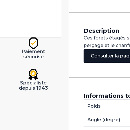
avant-
trou
90°
HSS-
E+REDX
M5
Description
Ces forets étagés s
perçage et le chanf
Paiement
Consulter la pa
sécurisé
Spécialiste
depuis 1943
Informations t
Poids
Angle (degré)