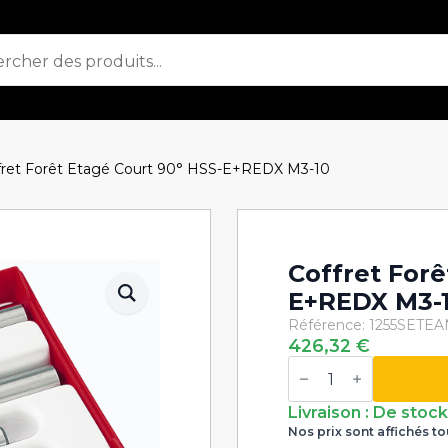
fret Forêt Etagé Court 90° HSS-E+REDX M3-10
Coffret Forê
E+REDX M3-
Référence: 1255SET
EA
426,32
€
quantité
de
Coffret
Forêt
Livraison : De stoc
Etagé
Nos prix sont affichés to
Court