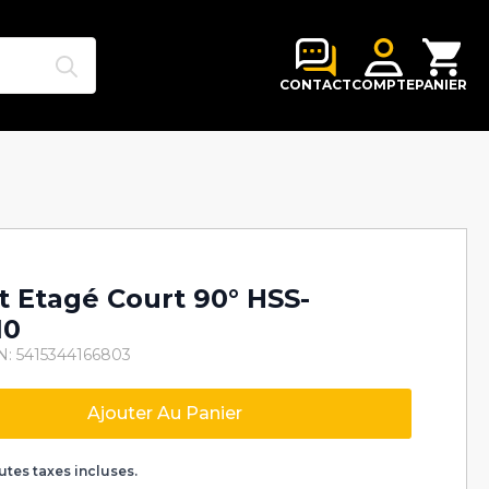
Search
for:
CONTACT
COMPTE
PANIER
t Etagé Court 90° HSS-
10
N: 5415344166803
Ajouter Au Panier
k
utes taxes incluses.