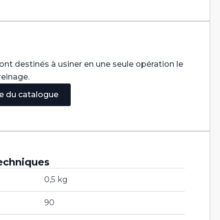
ont destinés à usiner en une seule opération le
reinage.
ge du catalogue
echniques
0,5 kg
90