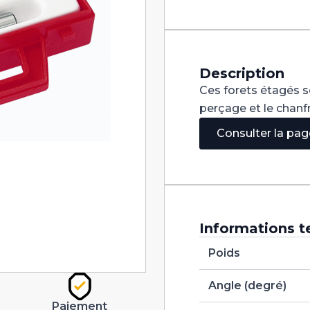
90°
HSS-
E+REDX
M3-
10
Description
Ces forets étagés s
perçage et le chanf
Consulter la pa
Informations t
Poids
Angle (degré)
Paiement