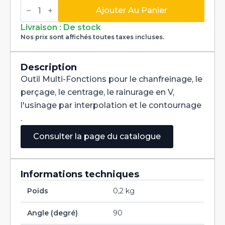
quantité
de
Ajouter Au Panier
Fraise
Multi-
Livraison : De stock
Fonctions
Nos prix sont affichés toutes taxes incluses.
Multi-
V
90°
Carbure+
Description
Tialn
Outil Multi-Fonctions pour le chanfreinage, le
dia
5mm
perçage, le centrage, le rainurage en V,
l'usinage par interpolation et le contournage
.
Consulter la page du catalogue
Informations techniques
Poids
0,2 kg
Angle (degré)
90