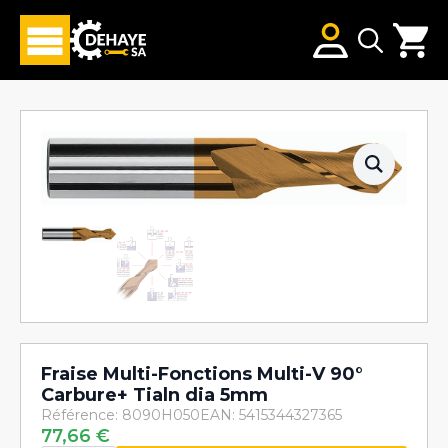
Search
for:
Fraise Multi-Fonctions Multi-V 90°
Carbure+ Tialn dia 5mm
Référence: 8090H050
EAN: 5415344327365
77,66
€